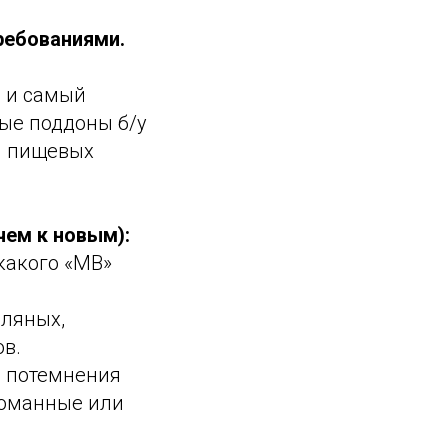
требованиями.
 и самый
ные поддоны б/у
я пищевых
чем к новым):
какого «MB»
сляных,
ов.
 потемнения
ломанные или