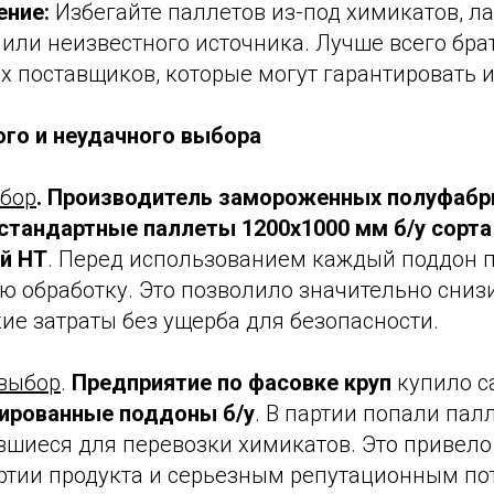
ние:
Избегайте паллетов из-под химикатов, л
или неизвестного источника. Лучше всего брат
 поставщиков, которые могут гарантировать и
го и неудачного выбора
бор
.
Производитель замороженных полуфабр
стандартные паллеты 1200x1000 мм б/у сорта 
й HT
. Перед использованием каждый поддон 
ю обработку. Это позволило значительно сниз
ие затраты без ущерба для безопасности.
выбор
.
Предприятие по фасовке круп
купило с
ированные поддоны б/у
. В партии попали пал
шиеся для перевозки химикатов. Это привело
ртии продукта и серьезным репутационным по