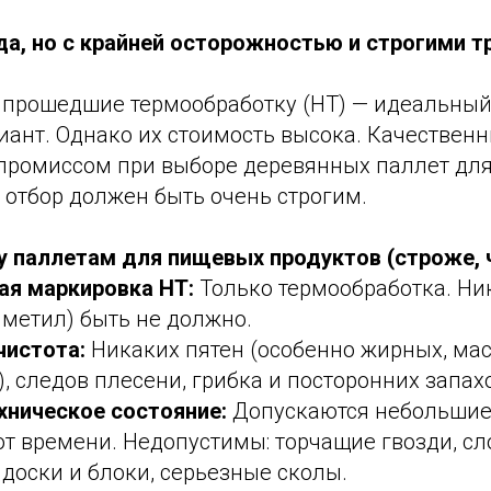
 да, но с крайней осторожностью и строгими 
 прошедшие термообработку (HT) — идеальный
иант. Однако их стоимость высока. Качествен
мпромиссом при выборе деревянных паллет дл
х отбор должен быть очень строгим.
/у паллетам для пищевых продуктов (строже, 
ая маркировка HT:
Только термообработка. Ни
метил) быть не должно.
чистота:
Никаких пятен (особенно жирных, ма
, следов плесени, грибка и посторонних запах
хническое состояние:
Допускаются небольшие
от времени. Недопустимы: торчащие гвозди, с
доски и блоки, серьезные сколы.