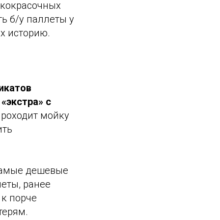
акокрасочных
ь б/у паллеты у
х историю.
икатов
«экстра» с
проходит мойку
ить
амые дешевые
леты, ранее
 к порче
терям.