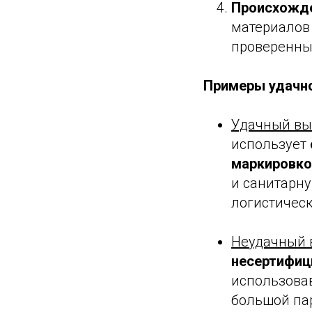
Происхожде
материалов 
проверенных
Примеры удачно
Удачный вы
использует
маркировко
и санитарну
логистическ
Неудачный 
несертифиц
использовав
большой па